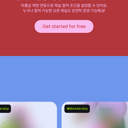
마플샵 계정 연동으로 채널 참여 조건을 설정할 수 있어요.

누구나 참여 가능한 오픈 채널도 당연히 운영 가능해요!
Get started for free
Membership
Membe