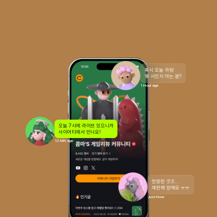
혹시 오늘 라방 

몇 시인지 아는 분?
1 Hour ago
오늘 7시에 라이브 있으니까

사이어티에서 만나요!
13 Min ago
크리에이터를 위한

커뮤니티 플랫폼,

사이어티에서 시작하세요!
한정판 굿즈...

재판매 원해요 ㅠㅠ
Community Platform for Creators

Just Now
Your World, Your CIETY