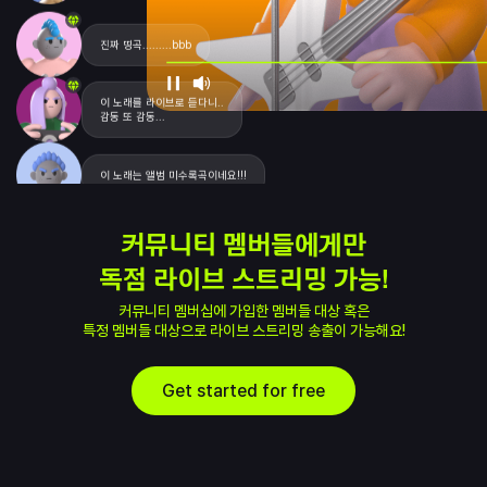
이 노래를 라이브로 듣다니..

감동 또 감동...
이 노래는 앨범 미수록곡이네요!!!
와 이걸 사이어티에서 보네
커뮤니티 멤버들에게만

제가 이 노래를 얼마나 기다렸는데요ㅠㅠ
독점 라이브 스트리밍 가능!
오늘 진짜 너무 좋아요!
커뮤니티 멤버십에 가입한 멤버들 대상 혹은

특정 멤버들 대상으로 라이브 스트리밍 송출이 가능해요!
굿즈 티셔츠 구매했는 데 너무 예뻐요~!
Get started for free
이 노래를 라이브로 듣다니..

감동 또 감동...,